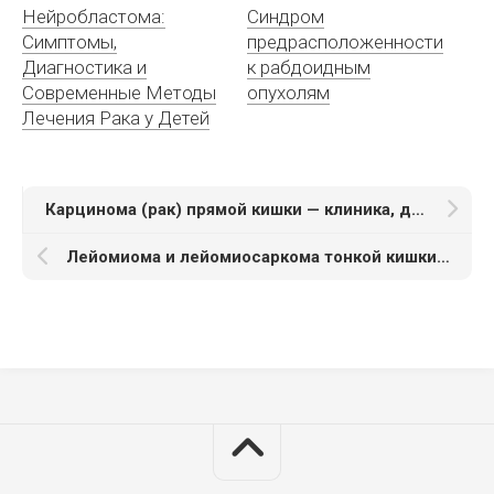
Нейробластома:
Синдром
Симптомы,
предрасположенности
Диагностика и
к рабдоидным
Современные Методы
опухолям
Лечения Рака у Детей
Карцинома (рак) прямой кишки — клиника, диагностика, лечение
Лейомиома и лейомиосаркома тонкой кишки — диагностика, лечение