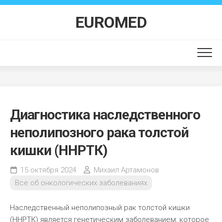
Перейти
к
EUROMED
содержанию
Диагностика наследственного
неполипозного рака толстой
кишки (ННРТК)
15 октября 2024
Михаил Артамонов
Все об онкологических заболеваниях
Наследственный неполипозный рак толстой кишки
(ННРТК) является генетическим заболеванием, которое