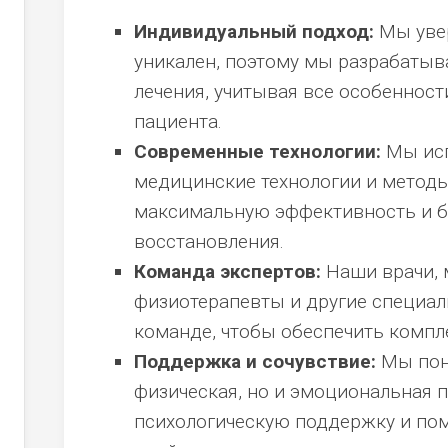
Индивидуальный подход:
Мы увер
а
уникален, поэтому мы разрабаты
го
лечения, учитывая все особенност
ка.
пациента.
змы
я
Современные технологии:
Мы исп
медицинские технологии и методы
ника:
максимальную эффективность и б
,
восстановления.
мы
Команда экспертов:
Наши врачи, 
ивные
физиотерапевты и другие специал
команде, чтобы обеспечить компле
Поддержка и сочувствие:
Мы пони
физическая, но и эмоциональная 
,
ы,
психологическую поддержку и пом
тика