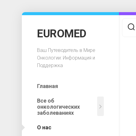
Перейти
к
содержанию
EUROMED
Ваш Путеводитель в Мире
Онкологии: Информация и
Поддержка
Главная
Все об
Соврем
онкологических
методы
заболеваниях
выявлен
рака
О нас
на
ранних