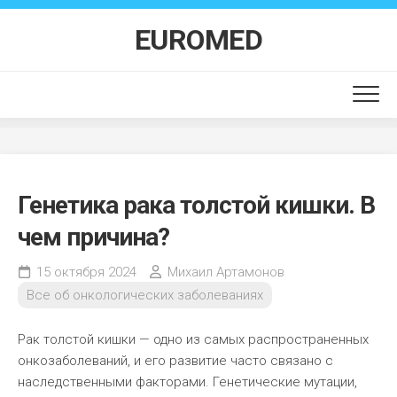
Перейти
к
EUROMED
содержанию
Генетика рака толстой кишки. В
чем причина?
15 октября 2024
Михаил Артамонов
Все об онкологических заболеваниях
Рак толстой кишки — одно из самых распространенных
онкозаболеваний, и его развитие часто связано с
наследственными факторами. Генетические мутации,