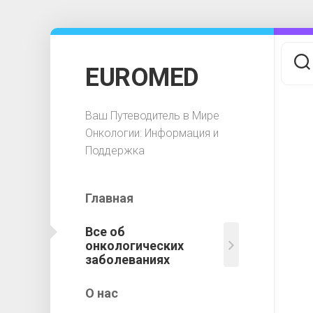
Перейти
к
содержанию
EUROMED
Ваш Путеводитель в Мире
Онкологии: Информация и
Поддержка
Главная
Все об
Соврем
онкологических
методы
заболеваниях
выявлен
рака
О нас
на
ранних