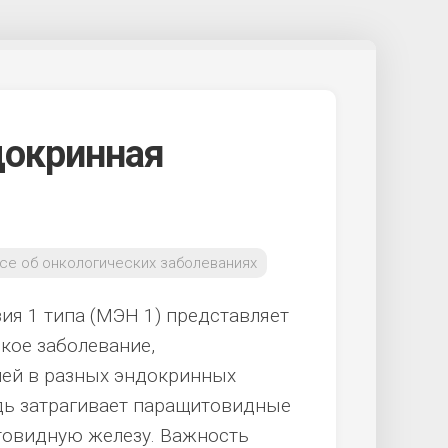
докринная
се об онкологических заболеваниях
я 1 типа (МЭН 1) представляет
ское заболевание,
лей в разных эндокринных
едь затрагивает паращитовидные
товидную железу. Важность