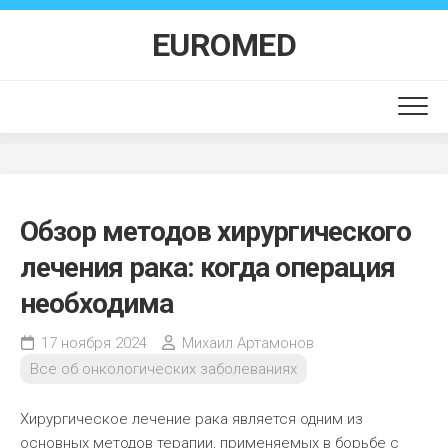
Перейти
к
EUROMED
содержанию
Обзор методов хирургического
лечения рака: когда операция
необходима
17 ноября 2024
Михаил Артамонов
Все об онкологических заболеваниях
Хирургическое лечение рака является одним из
основных методов терапии, применяемых в борьбе с