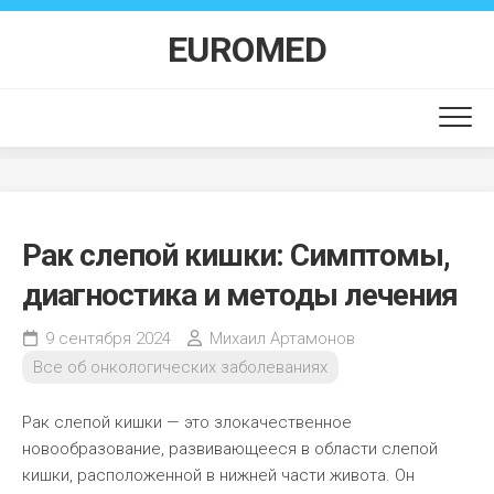
Перейти
к
EUROMED
содержанию
Рак слепой кишки: Симптомы,
диагностика и методы лечения
9 сентября 2024
Михаил Артамонов
Все об онкологических заболеваниях
Рак слепой кишки — это злокачественное
новообразование, развивающееся в области слепой
кишки, расположенной в нижней части живота. Он