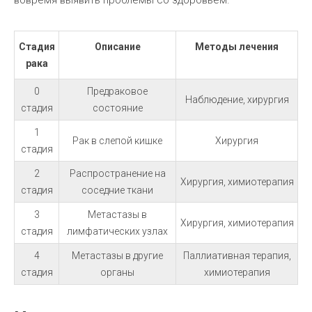
вовремя выявить проблемы со здоровьем.
Стадия
Описание
Методы лечения
рака
0
Предраковое
Наблюдение, хирургия
стадия
состояние
1
Рак в слепой кишке
Хирургия
стадия
2
Распространение на
Хирургия, химиотерапия
стадия
соседние ткани
3
Метастазы в
Хирургия, химиотерапия
стадия
лимфатических узлах
4
Метастазы в другие
Паллиативная терапия,
стадия
органы
химиотерапия