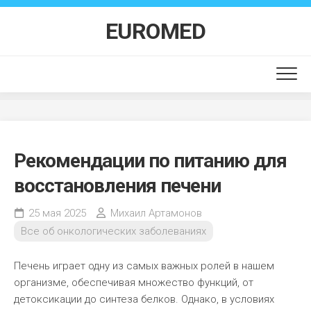
Перейти
к
EUROMED
содержанию
Рекомендации по питанию для
восстановления печени
25 мая 2025
Михаил Артамонов
Все об онкологических заболеваниях
Печень играет одну из самых важных ролей в нашем
организме, обеспечивая множество функций, от
детоксикации до синтеза белков. Однако, в условиях